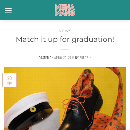
Skip
to
content
NEWS
Match it up for graduation!
POSTED ON
APRIL 20, 2016
BY
FREDRIK
20
apr